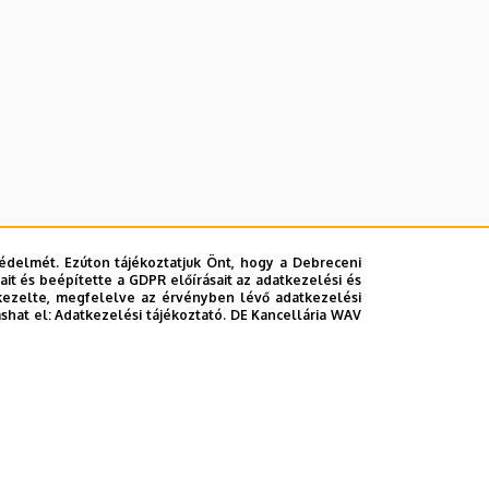
édelmét. Ezúton tájékoztatjuk Önt, hogy a Debreceni
it és beépítette a GDPR előírásait az adatkezelési és
kezelte, megfelelve az érvényben lévő adatkezelési
ashat el:
Adatkezelési tájékoztató.
DE Kancellária WAV