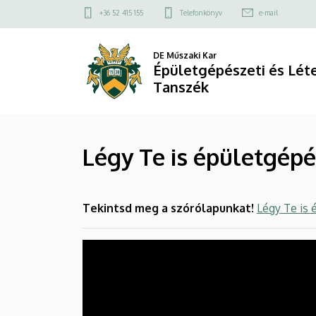
Légy
Ugrás
Felső
+36 52 415 155
Telefonkönyv
e-mail
a
kapcsolat
Te
tartalomra
menü
DE Műszaki Kar
is
Épületgépészeti és Lé
Tanszék
épületgépész!
|
Légy Te is épületgépé
Épületgépészeti
és
Tekintsd meg a szórólapunkat!
Légy Te is 
Létesítménymérnöki
Tanszék