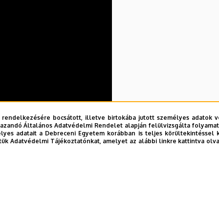
 rendelkezésére bocsátott, illetve birtokába jutott személyes adatok v
k az épületgépészek! Bemutatjuk a
laborjainkat
!
azandó Általános Adatvédelmi Rendelet alapján felülvizsgálta folyamata
yes adatait a Debreceni Egyetem korábban is teljes körültekintéssel 
tük Adatvédelmi Tájékoztatónkat, amelyet az alábbi linkre kattintva olv
k
bizalommal!