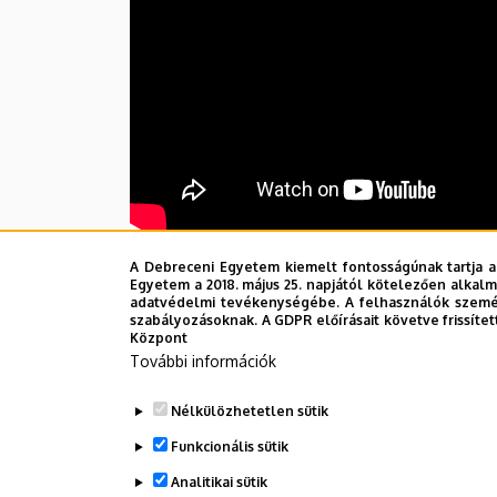
A Debreceni Egyetem kiemelt fontosságúnak tartja a
Tekintsd meg, milyen laborokban tanulna
Egyetem a 2018. május 25. napjától kötelezően alkalm
adatvédelmi tevékenységébe. A felhasználók személ
szabályozásoknak. A GDPR előírásait követve frissítet
Központ
Amennyiben kérdésed van, fordulj
hozzán
További információk
Legutóbbi frissítés:
2023. 09. 05. 14:58
Nélkülözhetetlen sütik
Funkcionális sütik
Analitikai sütik