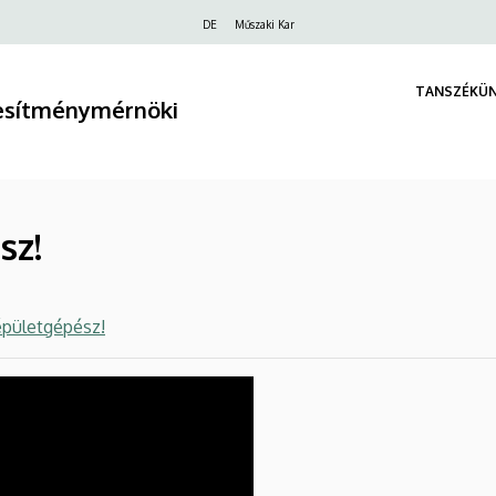
Felső
DE
Műszaki Kar
navigáció
TANSZÉKÜ
tesítménymérnöki
sz!
épületgépész!