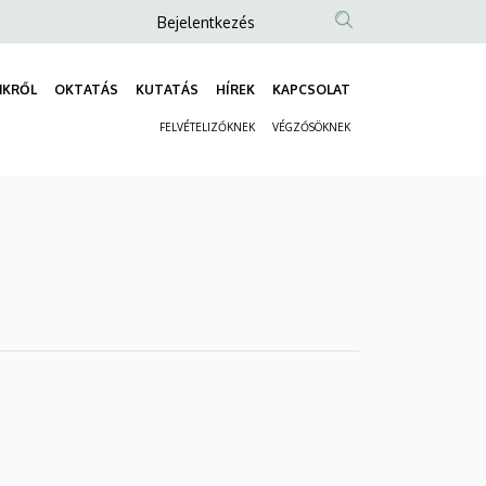
Anonim
Bejelentkezés
Felhasználói
fiók
NKRŐL
OKTATÁS
KUTATÁS
HÍREK
KAPCSOLAT
Fő
menüje
FELVÉTELIZŐKNEK
VÉGZŐSÖKNEK
navigáció
Másodlagos
navigáció