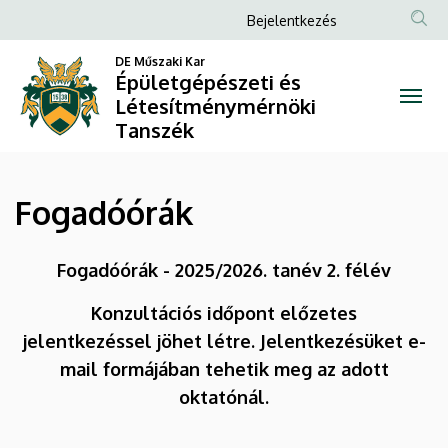
Fogadóórák
Ugrás
Anonim
Bejelentkezés
a
Felhasználói
|
tartalomra
DE Műszaki Kar
fiók
Épületgépészeti és
Épületgépészeti
Létesítménymérnöki
menüje
Tanszék
és
Létesítménymérnöki
Fogadóórák
Tanszék
Fogadóórák - 2025/2026. tanév 2. félév
Konzultációs időpont előzetes
jelentkezéssel jöhet létre. Jelentkezésüket e-
mail formájában tehetik meg az adott
oktatónál.