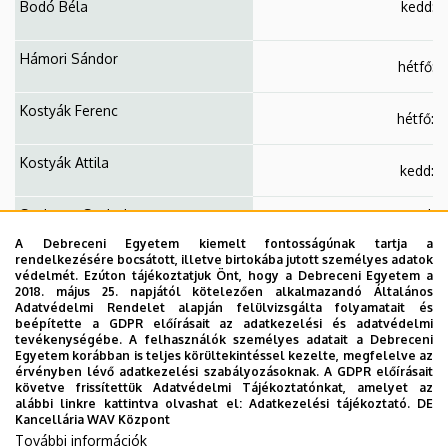
Bodó Béla
kedd: 8
Hámori Sándor
hétfő: 
Kostyák Ferenc
hétfő: 
Kostyák Attila
kedd: 1
Szekeres Szabolcs
szerda: 
A Debreceni Egyetem kiemelt fontosságúnak tartja a
rendelkezésére bocsátott, illetve birtokába jutott személyes adatok
Csontos Máté
csütörtök:
védelmét. Ezúton tájékoztatjuk Önt, hogy a Debreceni Egyetem a
2018. május 25. napjától kötelezően alkalmazandó Általános
Adatvédelmi Rendelet alapján felülvizsgálta folyamatait és
Szabó Ákos
beépítette a GDPR előírásait az adatkezelési és adatvédelmi
szerda: 
tevékenységébe. A felhasználók személyes adatait a Debreceni
Egyetem korábban is teljes körültekintéssel kezelte, megfelelve az
érvényben lévő adatkezelési szabályozásoknak. A GDPR előírásait
követve frissítettük Adatvédelmi Tájékoztatónkat, amelyet az
alábbi linkre kattintva olvashat el:
Adatkezelési tájékoztató.
DE
Kancellária WAV Központ
További információk