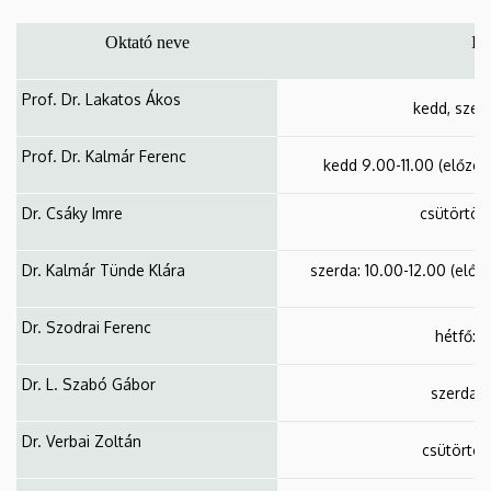
Oktató neve
Id
Prof. Dr. Lakatos Ákos
kedd, szer
Prof. Dr. Kalmár Ferenc
kedd 9.00-11.00
(előzet
Dr. Csáky Imre
csütörtök:
Dr. Kalmár Tünde Klára
szerda: 10.00-12.00 (előz
Dr. Szodrai Ferenc
hétfő: 
Dr. L. Szabó Gábor
szerda: 
Dr. Verbai Zoltán
csütörtök