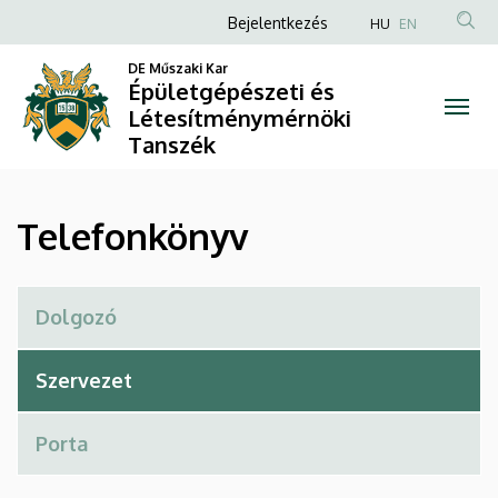
Telefonkönyv
Ugrás
Anonim
Bejelentkezés
HU
EN
a
Felhasználói
|
tartalomra
DE Műszaki Kar
fiók
Épületgépészeti és
Épületgépészeti
Létesítménymérnöki
menüje
Tanszék
és
Létesítménymérnöki
Telefonkönyv
Tanszék