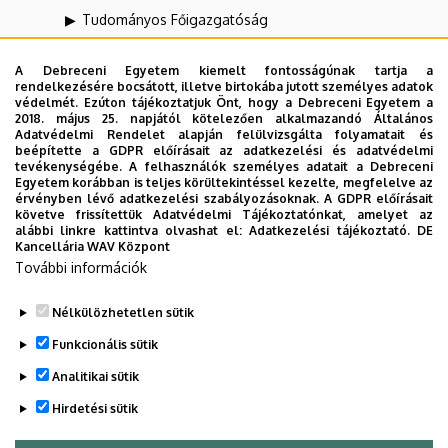
Tudományos Főigazgatóság
UNIPASS Kártyamenedzsment Központ
A Debreceni Egyetem kiemelt fontosságúnak tartja a
rendelkezésére bocsátott, illetve birtokába jutott személyes adatok
Vállalati Koordinációs Központ
védelmét. Ezúton tájékoztatjuk Önt, hogy a Debreceni Egyetem a
2018. május 25. napjától kötelezően alkalmazandó Általános
Webportál-, Alkalmazásfejlesztés és VIR Központ
Adatvédelmi Rendelet alapján felülvizsgálta folyamatait és
(WAV)
beépítette a GDPR előírásait az adatkezelési és adatvédelmi
tevékenységébe. A felhasználók személyes adatait a Debreceni
Zeneművészeti Kar
Egyetem korábban is teljes körültekintéssel kezelte, megfelelve az
érvényben lévő adatkezelési szabályozásoknak. A GDPR előírásait
követve frissítettük Adatvédelmi Tájékoztatónkat, amelyet az
alábbi linkre kattintva olvashat el:
Adatkezelési tájékoztató.
DE
Dolgozói adatmódosítás igénylése a DE
Kancellária WAV Központ
További információk
telefonkönyvében
|
Külső személyek rögzítése a
DE telefonkönyvében
|
Súgó
|
Hibabejelentés
Nélkülözhetetlen sütik
Funkcionális sütik
Analitikai sütik
Hirdetési sütik