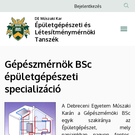
Gépészmérnök
Ugrás
Anonim
Bejelentkezés
a
Felhasználói
BSc
tartalomra
DE Műszaki Kar
fiók
Épületgépészeti és
épületgépészeti
Létesítménymérnöki
menüje
Tanszék
specializáció
|
Gépészmérnök BSc
Épületgépészeti
épületgépészeti
és
specializáció
Létesítménymérnöki
Tanszék
A Debreceni Egyetem Műszaki
Karán a Gépészmérnöki BSc
egyik szakiránya az
Épületgépészet, mely
napjainkban nagyon fontos,