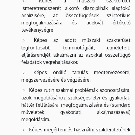
Képes a műszaki szakterület
ismeretrendszerét alkotó diszciplínák alapfokú
analízisére, az összefüggések szintetikus
megfogalmazására és adekvát értékelő
tevékenységre.
Képes az adott műszaki szakterület
legfontosabb terminológiáit, elméleteit,
eljárásrendjét alkalmazni az azokkal összefüggő
feladatok végrehajtásakor.
Képes önálló tanulás megtervezésére,
megszervezésére és végzésére.
Képes rutin szakmai problémák azonosítására,
azok megoldásához szükséges elvi és gyakorlati
háttér feltárására, megfogalmazására és (standard
műveletek gyakorlati alkalmazásával)
megoldására.
Képes megérteni és használni szakterületének