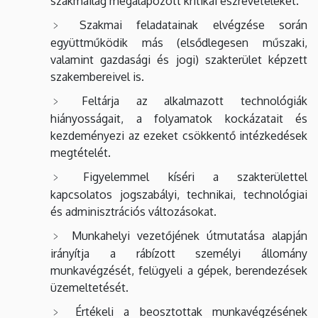
szakmailag megalapozott kritikai észrevételeket.
Szakmai feladatainak elvégzése során
együttműködik más (elsődlegesen műszaki,
valamint gazdasági és jogi) szakterület képzett
szakembereivel is.
Feltárja az alkalmazott technológiák
hiányosságait, a folyamatok kockázatait és
kezdeményezi az ezeket csökkentő intézkedések
megtételét.
Figyelemmel kíséri a szakterülettel
kapcsolatos jogszabályi, technikai, technológiai
és adminisztrációs változásokat.
Munkahelyi vezetőjének útmutatása alapján
irányítja a rábízott személyi állomány
munkavégzését, felügyeli a gépek, berendezések
üzemeltetését.
Értékeli a beosztottak munkavégzésének