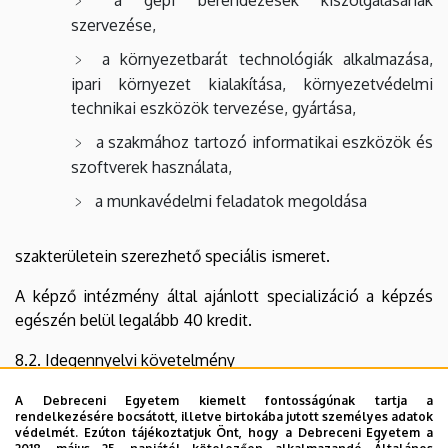
a gépi berendezések kiszolgálásának
szervezése,
a környezetbarát technológiák alkalmazása,
ipari környezet kialakítása, környezetvédelmi
technikai eszközök tervezése, gyártása,
a szakmához tartozó informatikai eszközök és
szoftverek használata,
a munkavédelmi feladatok megoldása
szakterületein szerezhető speciális ismeret.
A képző intézmény által ajánlott specializáció a képzés
egészén belül legalább 40 kredit.
8.2. Idegennyelvi követelmény
Az alapfokozat megszerzéséhez elengedhetetlen az
A Debreceni Egyetem kiemelt fontosságúnak tartja a
rendelkezésére bocsátott, illetve birtokába jutott személyes adatok
idegen szaknyelvi ismeretek teljesítése.
védelmét. Ezúton tájékoztatjuk Önt, hogy a Debreceni Egyetem a