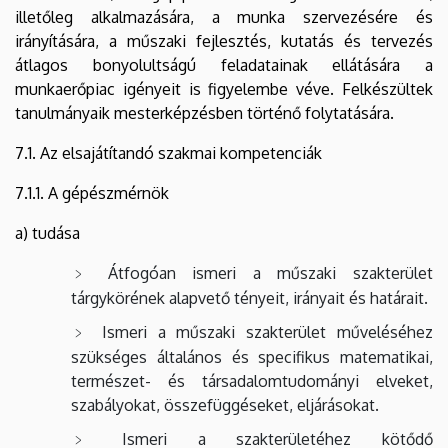
illetőleg alkalmazására, a munka szervezésére és
irányítására, a műszaki fejlesztés, kutatás és tervezés
átlagos bonyolultságú feladatainak ellátására a
munkaerőpiac igényeit is figyelembe véve. Felkészültek
tanulmányaik mesterképzésben történő folytatására.
7.1. Az elsajátítandó szakmai kompetenciák
7.1.1. A gépészmérnök
a) tudása
Átfogóan ismeri a műszaki szakterület
tárgykörének alapvető tényeit, irányait és határait.
Ismeri a műszaki szakterület műveléséhez
szükséges általános és specifikus matematikai,
természet- és társadalomtudományi elveket,
szabályokat, összefüggéseket, eljárásokat.
Ismeri a szakterületéhez kötődő