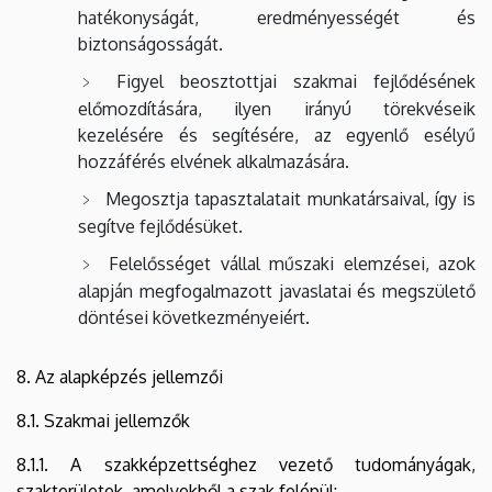
hatékonyságát, eredményességét és
biztonságosságát.
Figyel beosztottjai szakmai fejlődésének
előmozdítására, ilyen irányú törekvéseik
kezelésére és segítésére, az egyenlő esélyű
hozzáférés elvének alkalmazására.
Megosztja tapasztalatait munkatársaival, így is
segítve fejlődésüket.
Felelősséget vállal műszaki elemzései, azok
alapján megfogalmazott javaslatai és megszülető
döntései következményeiért.
8. Az alapképzés jellemzői
8.1. Szakmai jellemzők
8.1.1. A szakképzettséghez vezető tudományágak,
szakterületek, amelyekből a szak felépül: