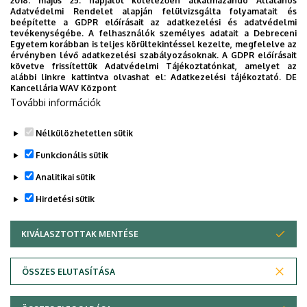
2018. május 25. napjától kötelezően alkalmazandó Általános
8.3. A szakmai gyakorlat követelményei
Adatvédelmi Rendelet alapján felülvizsgálta folyamatait és
beépítette a GDPR előírásait az adatkezelési és adatvédelmi
tevékenységébe. A felhasználók személyes adatait a Debreceni
A szakmai gyakorlat legalább hat hét időtartamot elérő,
Egyetem korábban is teljes körültekintéssel kezelte, megfelelve az
szakmai gyakorlóhelyen szervezett gyakorlat. A szakmai
érvényben lévő adatkezelési szabályozásoknak. A GDPR előírásait
követve frissítettük Adatvédelmi Tájékoztatónkat, amelyet az
gyakorlat kritérium követelmény.
alábbi linkre kattintva olvashat el:
Adatkezelési tájékoztató.
DE
Kancellária WAV Központ
További információk
Nélkülözhetetlen sütik
Legutóbbi frissítés:
2026. 02. 05. 14:46
Funkcionális sütik
Analitikai sütik
Hirdetési sütik
KIVÁLASZTOTTAK MENTÉSE
WITHDRAW CONSENT
Adatvédelem
Adatvédelem
ÖSSZES ELUTASÍTÁSA
Technikai információk