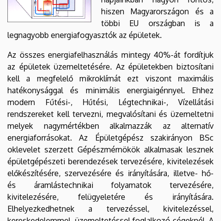
hiszen Magyarországon és a
többi EU országban is a
legnagyobb energiafogyasztók az épületek.
Az összes energiafelhasználás mintegy 40%-át fordítjuk
az épületek üzemeltetésére. Az épületekben biztosítani
kell a megfelelő mikroklímát ezt viszont maximális
hatékonysággal és minimális energiaigénnyel. Ehhez
modern Fűtési-, Hűtési, Légtechnikai-, Vízellátási
rendszereket kell tervezni, megvalósítani és üzemeltetni
melyek nagymértékben alkalmazzák az alternatív
energiaforrásokat. Az Épületgépész szakirányon BSc
oklevelet szerzett Gépészmérnökök alkalmasak lesznek
épületgépészeti berendezések tervezésére, kivitelezések
előkészítésére, szervezésére és irányítására, illetve- hő-
és áramlástechnikai folyamatok tervezésére,
kivitelezésére, felügyeletére és irányítására.
Elhelyezkedhetnek a tervezéssel, kivitelezéssel,
kereskedelemmel, üzemeltetéssel foglalkozó cégeknél. A