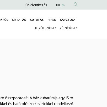
Anonim
Bejelentkezés
HU
EN
Felhasználói
fiók
NKRŐL
OKTATÁS
KUTATÁS
HÍREK
KAPCSOLAT
Fő
menüje
FELVÉTELIZŐKNEK
VÉGZŐSÖKNEK
navigáció
Másodlagos
navigáció
ére összpontosít. A ház kubatúrája egy 15 m
ekkel és határolószerkezetekkel rendelkező