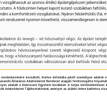
n vizsgálhassuk az azonos értékű épületgépészeti jellemzőket
oztatni. A földszinten helyet kapott kutató szobákban falfűté
álni a komfortérzeti vizsgálatokat. Nyáron felülethűtés (fal, m
eleti rendszerrel nyomon követhető, visszamenőlegesen is ele
ollektor és levegő – víz hőszivattyú végzi. Az épület tetej
ájnak megfelelően, így összehasonlító elemzéseket lehet végez
rgódobos hővisszanyerővel szerelt légkezelő központ végzi
be, hogy a hővisszanyerő hatásossága kimérhető. A légtechnik
monstrációs szobákban változatosan alsó befúvás felső elszív
 rendelkezésére bocsátott, illetve birtokába jutott személyes adatok v
azandó Általános Adatvédelmi Rendelet alapján felülvizsgálta folyamata
yes adatait a Debreceni Egyetem korábban is teljes körültekintéssel 
ű – 300 m2 nettó alapterületű – épületben lehessen bemuta
tük Adatvédelmi Tájékoztatónkat, amelyet az alábbi linkre kattintva olv
üzemeltetési lehetőségeket, amely mellett a komfortérzeti pa