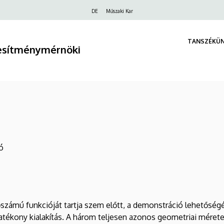
Felső
DE
Műszaki Kar
navigáció
TANSZÉKÜ
tesítménymérnöki
ó
sőszámú funkcióját tartja szem előtt, a demonstráció lehetőség
atékony kialakítás. A három teljesen azonos geometriai méret