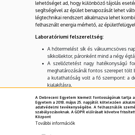
lehetőséget ad, hogy különböző tájolás eseté
segítségével az épület benapozását lehet vált
légtechnikai rendszert alkalmazva lehet kombin
felhasznált energia mérhető, az épületfelügy
Laboratóriumi felszereltség:
A hőtermelést sík és vákuumcsöves napk
síkkollektor, páronként mind a négy égt
A szellőztetést nagy hatékonyságú fo
meghatározásánál fontos szerepet tölt 
a kutathatóság volt a fő szempont: a de
kialakításra.
Kutatási és fejlesztési területek:
A Debreceni Egyetem kiemelt fontosságúnak tartja a
Egyetem a 2018. május 25. napjától kötelezően alkalm
adatvédelmi tevékenységébe. A felhasználók személ
A cél tehát, hogy családi ház lépték
szabályozásoknak. A GDPR előírásait követve frissítet
megoldásokat, az energiahatékony épület
Központ
További információk
Célközönség: