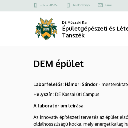
DEM
Ugrás
Felső
+36 52 415 155
Telefonkönyv
e-mail
a
kapcsolat
épület
tartalomra
menü
DE Műszaki Kar
|
Épületgépészeti és Lé
Tanszék
Épületgépészeti
és
DEM épület
Létesítménymérnöki
Tanszék
Laborfelelős: Hámori Sándor
- mesteroktat
Helyszín:
DE Kassai úti Campus
A laboratórium leírása:
Az innovatív építészeti tervezés az épület el
oldalhosszúságú kocka, mely energetikailag h