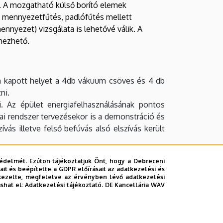
. A mozgatható külső borító elemek
s, mennyezetfűtés, padlófűtés mellett
ennyezet) vizsgálata is lehetővé válik. A
mezhető.
én kapott helyet a 4db vákuum csöves és 4 db
ni.
. Az épület energiafelhasználásának pontos
ai rendszer tervezésekor is a demonstráció és
ás illetve felső befúvás alsó elszívás került
édelmét. Ezúton tájékoztatjuk Önt, hogy a Debreceni
it és beépítette a GDPR előírásait az adatkezelési és
kezelte, megfelelve az érvényben lévő adatkezelési
tni és kutatni az innovatív épületgépészeti
ashat el:
Adatkezelési tájékoztató.
DE Kancellária WAV
raméterek is ideálisak.