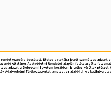
 rendelkezésére bocsátott, illetve birtokába jutott személyes adatok v
azandó Általános Adatvédelmi Rendelet alapján felülvizsgálta folyamata
yes adatait a Debreceni Egyetem korábban is teljes körültekintéssel 
tük Adatvédelmi Tájékoztatónkat, amelyet az alábbi linkre kattintva olv