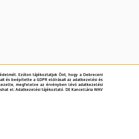
édelmét. Ezúton tájékoztatjuk Önt, hogy a Debreceni
it és beépítette a GDPR előírásait az adatkezelési és
kezelte, megfelelve az érvényben lévő adatkezelési
ashat el:
Adatkezelési tájékoztató.
DE Kancellária WAV