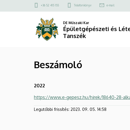
Beszámoló
Ugrás
Felső
+36 52 415 155
Telefonkönyv
e-mail
a
kapcsolat
|
tartalomra
menü
DE Műszaki Kar
Épületgépészeti
Épületgépészeti és Lé
Tanszék
és
Létesítménymérnöki
Beszámoló
Tanszék
2022
https://www.e-gepesz.hu/hirek/18640-28-alk
Legutóbbi frissítés:
2023. 09. 05. 14:58