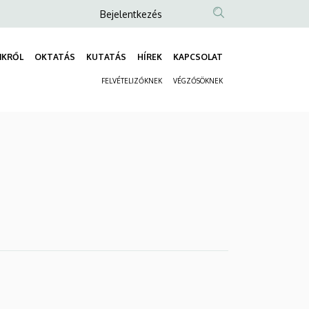
Anonim
Bejelentkezés
Felhasználói
fiók
NKRŐL
OKTATÁS
KUTATÁS
HÍREK
KAPCSOLAT
Fő
menüje
FELVÉTELIZŐKNEK
VÉGZŐSÖKNEK
navigáció
Másodlagos
navigáció