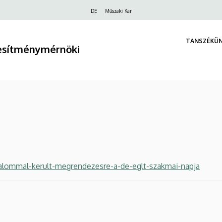
Felső
DE
Műszaki Kar
navigáció
TANSZÉKÜ
tesítménymérnöki
alommal-kerult-megrendezesre-a-de-eglt-szakmai-napja